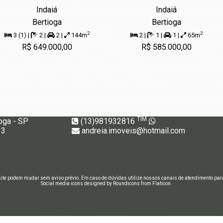
Indaiá
Indaiá
Bertioga
Bertioga
2
2
3 (1) |
2 |
2 |
144m
2 |
1 |
1 |
65m
R$ 649.000,00
R$ 585.000,00
TIM
oga - SP
(13)981932816
13
andreia.imoveis@hotmail.com
site podem mudar sem aviso prévio. Em caso de dúvidas utilize nossos canais de atendimento para
Social media icons designed by Roundicons from Flaticon.