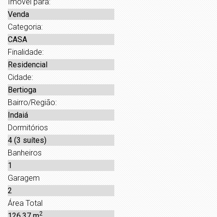
Imóvel para:
Venda
Categoria:
CASA
Finalidade:
Residencial
Cidade:
Bertioga
Bairro/Região:
Indaiá
Dormitórios
4 (3 suítes)
Banheiros
1
Garagem
2
Área Total
2
126,37 m