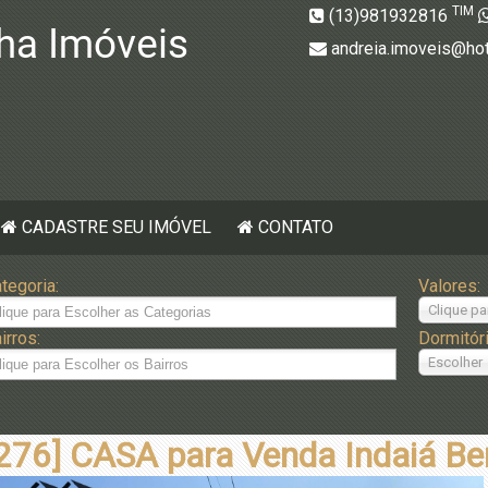
TIM
(13)981932816
andreia.imoveis@ho
CADASTRE SEU IMÓVEL
CONTATO
tegoria:
Valores:
Clique pa
irros:
Dormitór
Escolher
276] CASA para Venda Indaiá Be