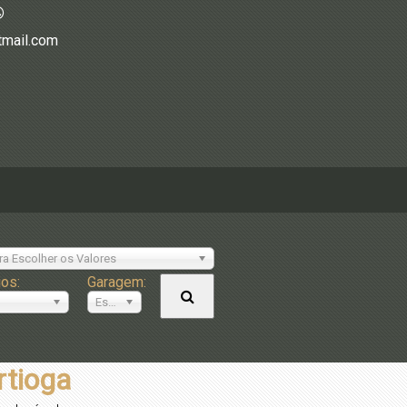
tmail.com
ra Escolher os Valores
ios:
Garagem:
Escolher
rtioga