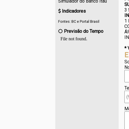
Simulador do Banco Itaú
S
3
Indicadores
I
1
Fontes:
BC
e
Portal Brasil
C
Previsão do Tempo
Á
I
*
E
So
N
Te
M