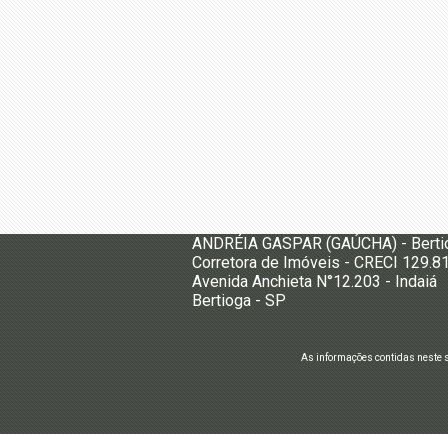
ANDRÉIA GASPAR (GAÚCHA) - Berti
Corretora de Imóveis - CRECI 129.8
Avenida Anchieta N°12.203 - Indaiá
Bertioga - SP
As informações contidas neste 