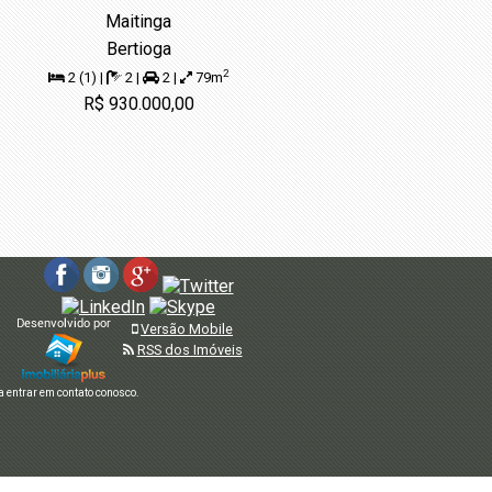
Maitinga
Bertioga
2
2 (1) |
2 |
2 |
79m
R$ 930.000,00
Versão Mobile
RSS dos Imóveis
 entrar em contato conosco.