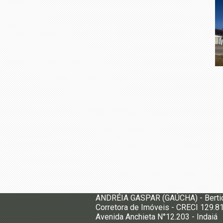
ANDRÉIA GASPAR (GAÚCHA) - Berti
Corretora de Imóveis - CRECI 129.8
Avenida Anchieta N°12.203 - Indaiá