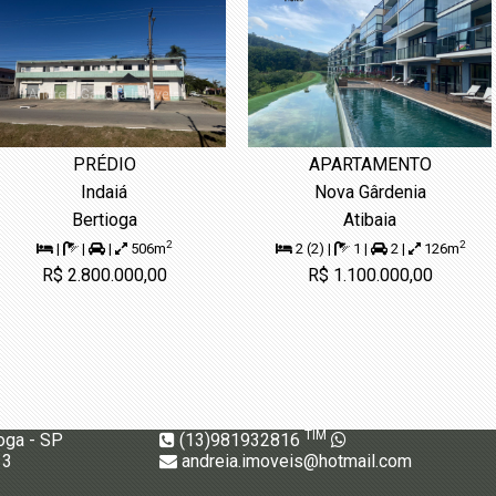
PRÉDIO
APARTAMENTO
Indaiá
Nova Gârdenia
Bertioga
Atibaia
2
2
|
|
|
506m
2 (2) |
1 |
2 |
126m
R$ 2.800.000,00
R$ 1.100.000,00
TIM
oga - SP
(13)981932816
13
andreia.imoveis@hotmail.com