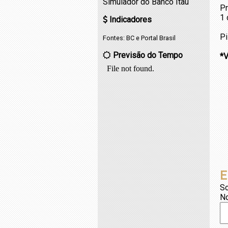
Simulador do Banco Itaú
Pr
1 
Indicadores
Pi
Fontes:
BC
e
Portal Brasil
Previsão do Tempo
*
E
So
N