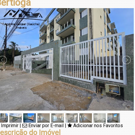
ertioga
Imprimir
|
Enviar por E-mail
|
Adicionar nos Favoritos
escrição do Imóvel