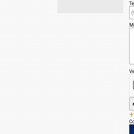
Te
M
Ve
+
Co