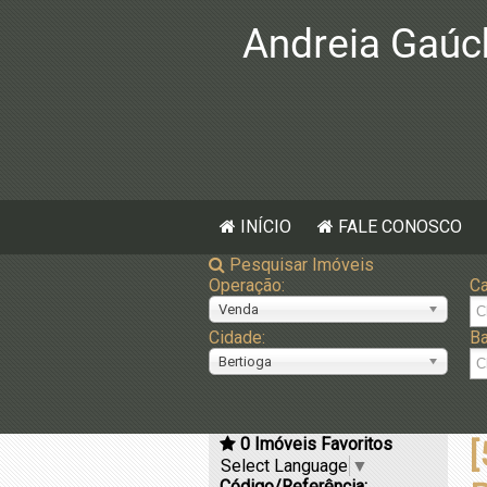
INÍCIO
FALE CONOSCO
Pesquisar Imóveis
Operação:
Ca
Venda
Cidade:
Ba
Bertioga
0
Imóveis Favoritos
[
Select Language
▼
Código/Referência: