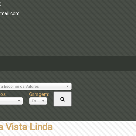
tmail.com
ra Escolher os Valores
ios:
Garagem:
Escolher
Vista Linda