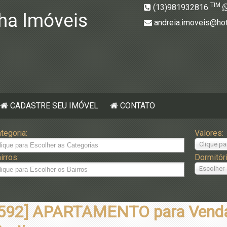
TIM
(13)981932816
andreia.imoveis@ho
CADASTRE SEU IMÓVEL
CONTATO
tegoria:
Valores:
Clique pa
irros:
Dormitór
Escolher
592] APARTAMENTO para Venda 